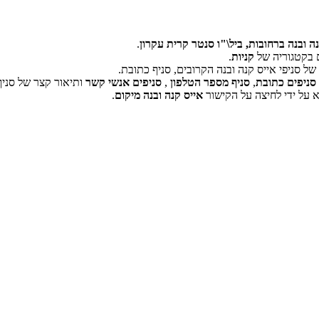
נה ובנה ברחובות, ביל\"ו סנטר קרית עקרון
.
ים בקטגוריה של
קניות
.
ל סניפי אייס קנה ובנה הקרובים, סניף כתובת.
‏דף זה לא יכול לטעון את מפות Google כראוי.
סניפים כתובת
,
סניף מספר הטלפון
,
סניפים אנשי קשר
ותיאור קצר של סניף
 על ידי לחיצה על הקישור
אייס קנה ובנה מיקום
.
אישור
האם האתר הזה בבעלותך?